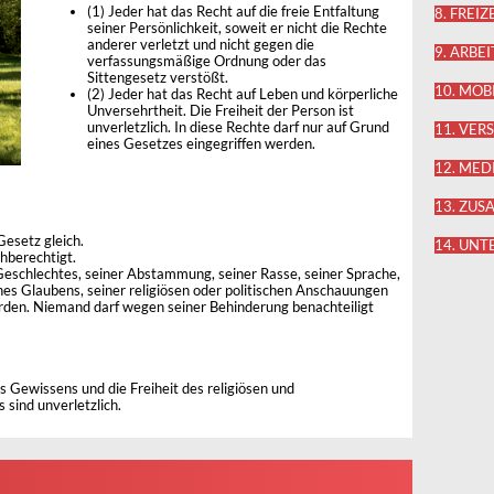
(1) Jeder hat das Recht auf die freie Entfaltung
8. FREIZ
seiner Persönlichkeit, soweit er nicht die Rechte
anderer verletzt und nicht gegen die
9. ARBEI
verfassungsmäßige Ordnung oder das
Sittengesetz verstößt.
10. MOB
(2) Jeder hat das Recht auf Leben und körperliche
Unversehrtheit. Die Freiheit der Person ist
unverletzlich. In diese Rechte darf nur auf Grund
11. VE
eines Gesetzes eingegriffen werden.
12. MED
13. ZU
Gesetz gleich.
14. UN
hberechtigt.
eschlechtes, seiner Abstammung, seiner Rasse, seiner Sprache,
nes Glaubens, seiner religiösen oder politischen Anschauungen
rden. Niemand darf wegen seiner Behinderung benachteiligt
es Gewissens und die Freiheit des religiösen und
sind unverletzlich.