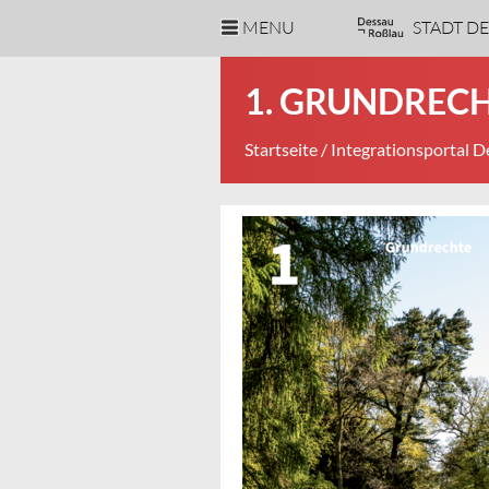
MENU
STADT D
1. GRUNDREC
Startseite
/
Integrationsportal 