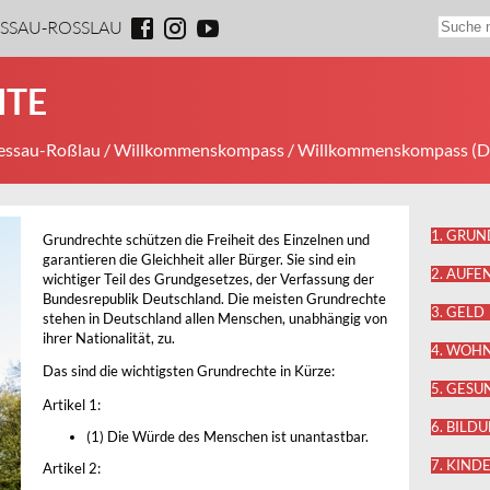
ESSAU-ROSSLAU
HTE
Dessau-Roßlau
/
Willkommenskompass
/
Willkommenskompass (D
1. GRU
Grundrechte schützen die Freiheit des Einzelnen und
garantieren die Gleichheit aller Bürger. Sie sind ein
2. AUFE
wichtiger Teil des Grundgesetzes, der Verfassung der
Bundesrepublik Deutschland. Die meisten Grundrechte
3. GELD
stehen in Deutschland allen Menschen, unabhängig von
ihrer Nationalität, zu.
4. WOH
Das sind die wichtigsten Grundrechte in Kürze:
5. GESU
Artikel 1:
6. BILD
(1) Die Würde des Menschen ist unantastbar.
7. KIND
Artikel 2: