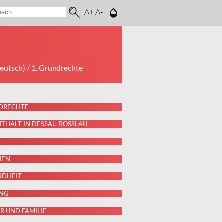
A+
A-
eutsch)
/ 1. Grundrechte
NDRECHTE
NTHALT IN DESSAU-ROSSLAU
NEN
NDHEIT
UNG
ER UND FAMILIE